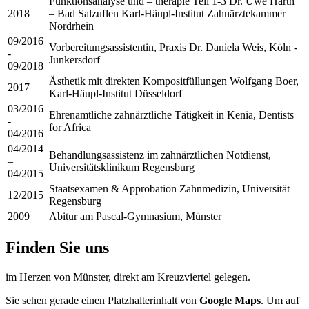
Funktionsanalyse und – therapie Teil 1-3 Dr. Uwe Harth
2018
– Bad Salzuflen Karl-Häupl-Institut Zahnärztekammer
Nordrhein
09/2016
Vorbereitungsassistentin, Praxis Dr. Daniela Weis, Köln -
-
Junkersdorf
09/2018
Ästhetik mit direkten Kompositfüllungen Wolfgang Boer,
2017
Karl-Häupl-Institut Düsseldorf
03/2016
Ehrenamtliche zahnärztliche Tätigkeit in Kenia, Dentists
-
for Africa
04/2016
04/2014
Behandlungsassistenz im zahnärztlichen Notdienst,
–
Universitätsklinikum Regensburg
04/2015
Staatsexamen & Approbation Zahnmedizin, Universität
12/2015
Regensburg
2009
Abitur am Pascal-Gymnasium, Münster
Finden Sie uns
im Herzen von Münster, direkt am Kreuzviertel gelegen.
Sie sehen gerade einen Platzhalterinhalt von
Google Maps
. Um auf