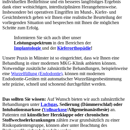
individuellen Bedürfnisse und ein besseres langfristiges Ergebnis
dank einer weitsichtigen, interdisziplinären Herangehensweise.
Insbesondere bei operativen Eingriffen im Mund-, Kiefer- und
Gesichtsbereich geben wir Ihnen eine realistische Beurteilung der
vorliegenden Situation und besprechen mit Ihnen die möglichen
Schritte zum Erfolg.
Informieren Sie sich auch über unser
Leistungsspektrum
in den Bereichen der
Implantologie
und der
Kieferorthopädie
!
Unsere Praxis in Münster ist so eingerichtet, dass wir Ihnen eine
Behandlung in einer modernen MKG-Klinik anbieten können.
Notwendige zusätzliche zahnärztliche Behandlungen, beispielsweise
eine
Wurzelfüllung (Endodontie)
, können mit modernen
Endodontie-Geräten mit automatischer Wurzellängenbestimmung
sehr präzise, schnell und schonend durchgeführt werden.
Das sollten Sie wissen:
Auf Wunsch bieten wir auch zahnärztliche
Behandlungen unter
Lachgas
, Sedierung (Dämmerschlaf) oder
Intubationsnarkose (
Vollnarkose
/Allgemeinanästhesie)
an.
Patienten mit
künstlicher Herzklappe oder chronischen
Stoffwechselerkrankungen
zählen zwar grundsätzlich zu einer
Risikopatientengruppe, können aber unter Beachtung des